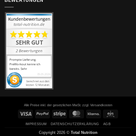
BEWERTUNGEN
Alle Preise inkl. der gesetzlichen MwSt. zzgl. Versandkosten
Visa
PayPal
Stripe
MasterCard
Klarna
Eps
IMPRESSUM
DATENSCHUTZERKLÄRUNG
AGB
Copyright 2026 ©
Total Nutrition