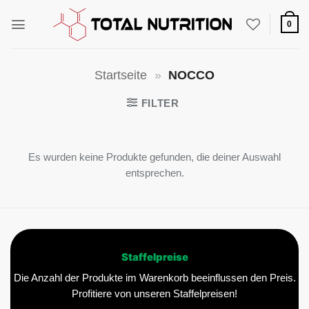
Zum
Inhalt
0
springen
Startseite
»
NOCCO
FILTER
Es wurden keine Produkte gefunden, die deiner Auswahl
entsprechen.
Staffelpreise
Die Anzahl der Produkte im Warenkorb beeinflussen den Preis.
Profitiere von unseren Staffelpreisen!