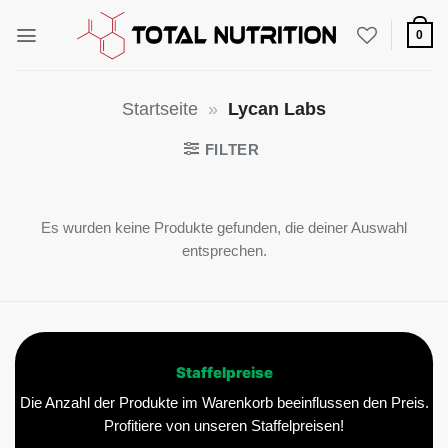
Zum
Inhalt
0
springen
Startseite
»
Lycan Labs
FILTER
Es wurden keine Produkte gefunden, die deiner Auswahl
entsprechen.
Staffelpreise
Die Anzahl der Produkte im Warenkorb beeinflussen den Preis.
Profitiere von unseren Staffelpreisen!