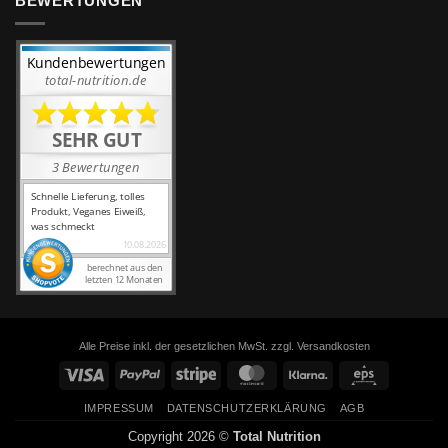
BEWERTUNGEN
Alle Preise inkl. der gesetzlichen MwSt. zzgl. Versandkosten
Visa
PayPal
Stripe
MasterCard
Klarna
Eps
IMPRESSUM
DATENSCHUTZERKLÄRUNG
AGB
Copyright 2026 ©
Total Nutrition