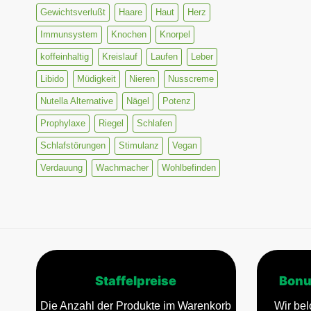
Gewichtsverlußt
Haare
Haut
Herz
Immunsystem
Knochen
Knorpel
koffeinhaltig
Kreislauf
Laufen
Leber
Libido
Müdigkeit
Nieren
Nusscreme
Nutella Alternative
Nägel
Potenz
Prophylaxe
Riegel
Schlafen
Schlafstörungen
Stimulanz
Vegan
Verdauung
Wachmacher
Wohlbefinden
Staffelpreise
Bonu
Die Anzahl der Produkte im Warenkorb
Wir bel