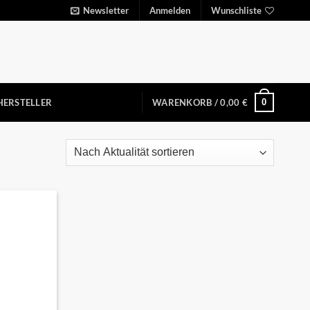
Newsletter
Anmelden
Wunschliste
0
HERSTELLER
WARENKORB /
0,00
€
Auf die
Wunschliste