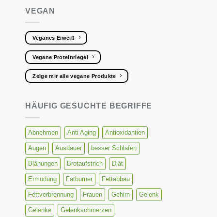
VEGAN
Veganes Eiweiß
Vegane Proteinriegel
Zeige mir alle vegane Produkte
HÄUFIG GESUCHTE BEGRIFFE
Abnehmen
Anti Aging
Antioxidantien
Augen
Ausdauer
besser Schlafen
Blähungen
Brotaufstrich
Diät
Ermüdung
Fatburner
Fettabbau
Fettverbrennung
Frauen
Gehirn
Gelenk
Gelenke
Gelenkschmerzen