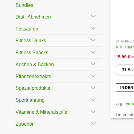
Bundles
Diät | Abnehmen
Fettsäuren
Fitness Drinks
VITAMINE
KIKI Heal
Fitness Snacks
15,99
€
i
Kochen & Backen
31
Bon
Pflanzenextrakte
Spezialprodukte
IN DE
Sportnahrung
zzgl.
Ver
Vitamine & Mineralstoffe
Lieferzeit
Zubehör