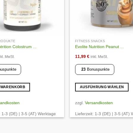
PRODUKTE
FITNESS SNACKS
trition Colostrum ...
Evolite Nutrition Peanut ...
11,99
€
nkl. MwSt.
inkl. MwSt.
uspunkte
23
Bonuspunkte
N WARENKORB
AUSFÜHRUNG WÄHLEN
Dieses
Produkt
sandkosten
zzgl.
Versandkosten
weist
:
1-3 (DE) | 3-5 (AT) Werktage
Lieferzeit:
1-3 (DE) | 3-5 (AT)
mehrere
Varianten
auf.