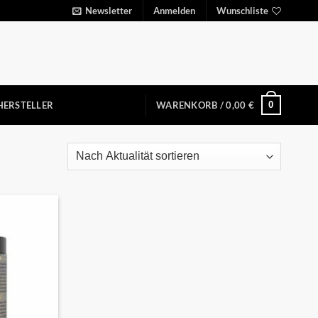
Newsletter
Anmelden
Wunschliste
0
HERSTELLER
WARENKORB /
0,00
€
Auf die
Wunschliste