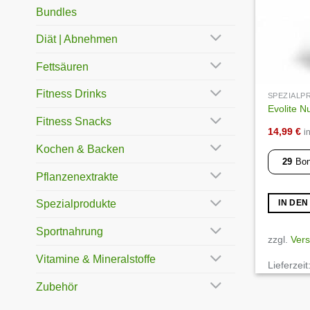
Bundles
Diät | Abnehmen
Fettsäuren
Fitness Drinks
SPEZIAL
Evolite Nu
Fitness Snacks
14,99
€
i
Kochen & Backen
29
Bon
Pflanzenextrakte
Spezialprodukte
IN DE
Sportnahrung
zzgl.
Ver
Vitamine & Mineralstoffe
Lieferzeit
Zubehör