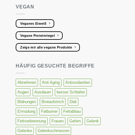
VEGAN
Veganes Eiweiß
Vegane Proteinriegel
Zeige mir alle vegane Produkte
HÄUFIG GESUCHTE BEGRIFFE
Abnehmen
Anti Aging
Antioxidantien
Augen
Ausdauer
besser Schlafen
Blähungen
Brotaufstrich
Diät
Ermüdung
Fatburner
Fettabbau
Fettverbrennung
Frauen
Gehirn
Gelenk
Gelenke
Gelenkschmerzen