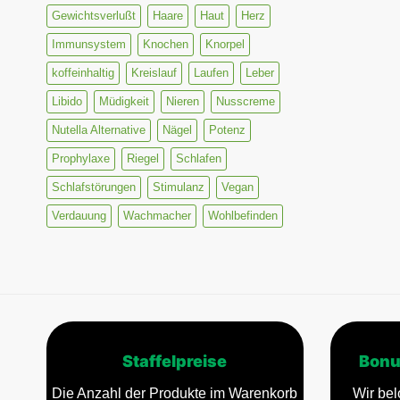
Gewichtsverlußt
Haare
Haut
Herz
Immunsystem
Knochen
Knorpel
koffeinhaltig
Kreislauf
Laufen
Leber
Libido
Müdigkeit
Nieren
Nusscreme
Nutella Alternative
Nägel
Potenz
Prophylaxe
Riegel
Schlafen
Schlafstörungen
Stimulanz
Vegan
Verdauung
Wachmacher
Wohlbefinden
Staffelpreise
Bonu
Die Anzahl der Produkte im Warenkorb
Wir bel