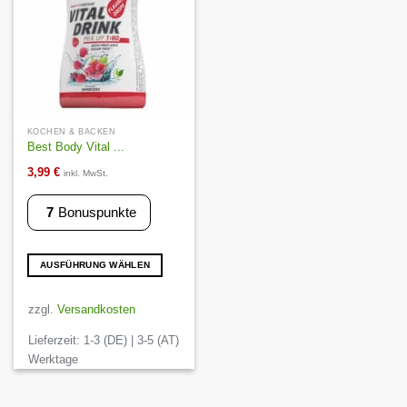
der
der
Produktseite
Produktseite
gewählt
gewählt
werden
werden
KOCHEN & BACKEN
Best Body Vital ...
3,99
€
inkl. MwSt.
7
Bonuspunkte
AUSFÜHRUNG WÄHLEN
Dieses
Produkt
zzgl.
Versandkosten
weist
Lieferzeit:
1-3 (DE) | 3-5 (AT)
mehrere
Varianten
Werktage
auf.
Die