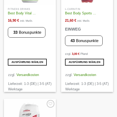
FITNESS DRINKS
L-CARNITIN
Best Body Vital ...
Best Body Sports ...
16,90
€
21,60
€
inkl. MwSt.
inkl. MwSt.
EINWEG
33
Bonuspunkte
43
Bonuspunkte
zzgl.
3,00
€
Pfand
AUSFÜHRUNG WÄHLEN
AUSFÜHRUNG WÄHLEN
Dieses
Dieses
Produkt
Produkt
zzgl.
Versandkosten
zzgl.
Versandkosten
weist
weist
Lieferzeit:
1-3 (DE) | 3-5 (AT)
Lieferzeit:
1-3 (DE) | 3-5 (AT)
mehrere
mehrere
Varianten
Varianten
Werktage
Werktage
auf.
auf.
Die
Die
Optionen
Optionen
können
können
Auf die
Wunschliste
auf
auf