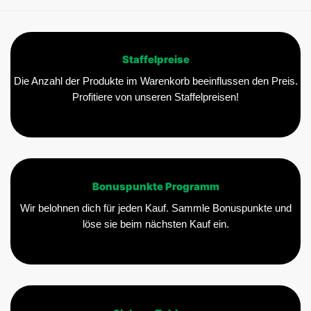
Optionen
können
auf
der
Staffelpreise
Produktseite
gewählt
Die Anzahl der Produkte im Warenkorb beeinflussen den Preis.
werden
Profitiere von unseren Staffelpreisen!
Bonuspunkte Programm
Wir belohnen dich für jeden Kauf. Sammle Bonuspunkte und
löse sie beim nächsten Kauf ein.