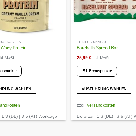
EISS SORTEN
FITNESS SNACKS
 Whey Protein ...
Barebells Spread Bar ...
25,99
€
nkl. MwSt.
inkl. MwSt.
uspunkte
51
Bonuspunkte
HRUNG WÄHLEN
AUSFÜHRUNG WÄHLEN
Dieses
Produkt
sandkosten
zzgl.
Versandkosten
weist
:
1-3 (DE) | 3-5 (AT) Werktage
Lieferzeit:
1-3 (DE) | 3-5 (AT)
mehrere
Varianten
auf.