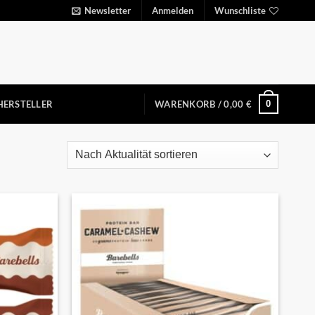
Newsletter
Anmelden
Wunschliste
0
HERSTELLER
WARENKORB /
0,00
€
Auf die
Auf die
Wunschliste
Wunschliste