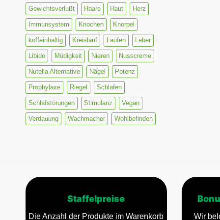
Gewichtsverlußt
Haare
Haut
Herz
Immunsystem
Knochen
Knorpel
koffeinhaltig
Kreislauf
Laufen
Leber
Libido
Müdigkeit
Nieren
Nusscreme
Nutella Alternative
Nägel
Potenz
Prophylaxe
Riegel
Schlafen
Schlafstörungen
Stimulanz
Vegan
Verdauung
Wachmacher
Wohlbefinden
Staffelpreise
Bonu
Die Anzahl der Produkte im Warenkorb
Wir bel