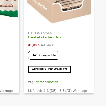
FITNESS SNACKS
Barebells Protein Bars ...
31,08
€
inkl. MwSt.
62
Bonuspunkte
AUSFÜHRUNG WÄHLEN
Dieses
Produkt
zzgl.
Versandkosten
weist
 Werktage
Lieferzeit:
1-3 (DE) | 3-5 (AT) Werktage
mehrere
Varianten
auf.