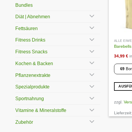
Bundles
Diät | Abnehmen
Fettsäuren
Fitness Drinks
ALLE EIW
Barebells
Fitness Snacks
34,99
€
i
Kochen & Backen
69
Bon
Pflanzenextrakte
Spezialprodukte
AUSFÜ
Dieses
Sportnahrung
Produkt
zzgl.
Ver
weist
Vitamine & Mineralstoffe
Lieferzeit
mehrere
Varianten
Zubehör
auf.