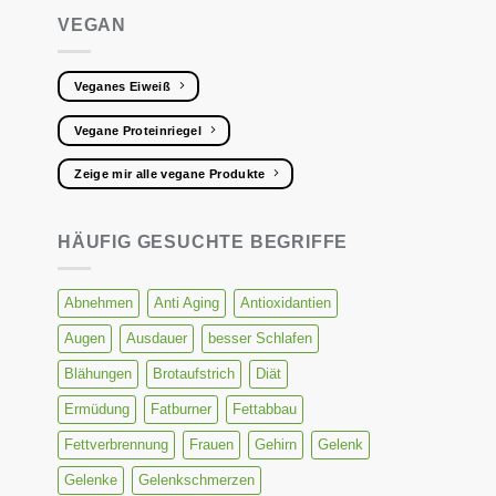
Die
VEGAN
Optionen
können
auf
Veganes Eiweiß
der
Vegane Proteinriegel
Produktse
gewählt
Zeige mir alle vegane Produkte
werden
HÄUFIG GESUCHTE BEGRIFFE
Abnehmen
Anti Aging
Antioxidantien
Augen
Ausdauer
besser Schlafen
Blähungen
Brotaufstrich
Diät
Ermüdung
Fatburner
Fettabbau
Fettverbrennung
Frauen
Gehirn
Gelenk
Gelenke
Gelenkschmerzen