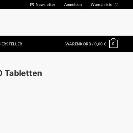
Newsletter
Anmelden
Wunschliste
0
HERSTELLER
WARENKORB /
0,00
€
0 Tabletten