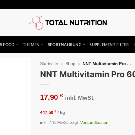
SS FOOD
THEMEN
SPORTNAHRUNG
SUPPLEMENT FILTER
Startseite
»
Shop
»
NNT Multivitamin Pro ...
NNT Multivitamin Pro 6
Auf die
Wunschliste
€
17,90
inkl. MwSt.
€
447,50
/
kg
inkl. 7 % MwSt.
zzgl.
Versandkosten