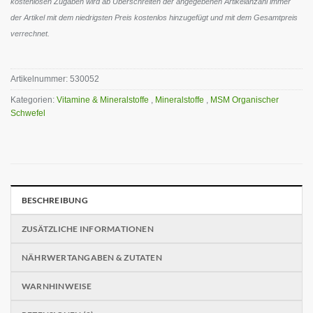
kostenlosen Zugaben wird ab Überschreiten der angegebenen Artikelanzahl immer
der Artikel mit dem niedrigsten Preis kostenlos hinzugefügt und mit dem Gesamtpreis
verrechnet.
Artikelnummer:
530052
Kategorien:
Vitamine & Mineralstoffe
,
Mineralstoffe
,
MSM Organischer
Schwefel
BESCHREIBUNG
ZUSÄTZLICHE INFORMATIONEN
NÄHRWERTANGABEN & ZUTATEN
WARNHINWEISE