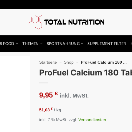
SS FOOD
THEMEN
SPORTNAHRUNG
SUPPLEMENT FILTER
Startseite
»
Shop
»
ProFuel Calcium 180 ...
ProFuel Calcium 180 Ta
Auf die
Wunschliste
€
9,95
inkl. MwSt.
€
51,03
/
kg
inkl. 7 % MwSt.
zzgl.
Versandkosten