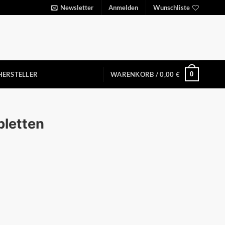
Newsletter
Anmelden
Wunschliste
0
HERSTELLER
WARENKORB /
0,00
€
bletten