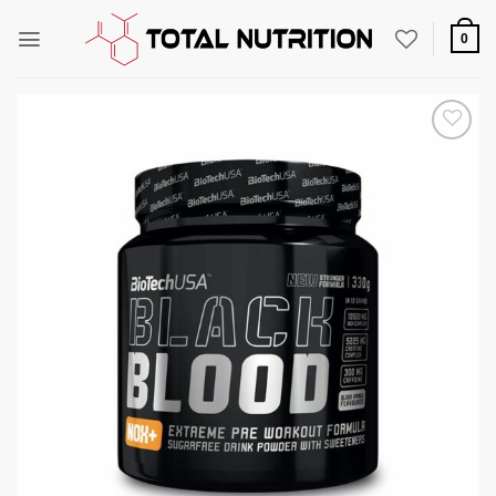
Zum
Inhalt
0
springen
Auf die
Wunschliste