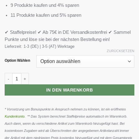
9 Produkte kaufen und 4% sparen
11 Produkte kaufen und 5% sparen
✔ Staffelpreise! ✔ Ab 75€ in DE Versandkostenfrei ✔ Sammel
Punkte und löse sie bei der nächsten Bestellung ein!
Lieferzeit:
1-3 (DE) | 3-5 (AT) Werktage
ZURÜCKSETZEN
Option Wählen
Applied Nutrition Critical Mass Original 6kg Menge
IN DEN WARENKORB
* Vorsetzung um Bonuspunkte in Anspruch nehmen zu können, ist ein eröffnetes
Kundenkonto
. ** Das System berechnet Staffelpreise automatisch im Warenkorb.
Auch dann, wenn du verschiedene Artikel zum Warenkorb hinzugefügt hast. Bei
kostenlosen Zugaben wird ab Überschreiten der angegebenen Artikelanzahl immer
der Artikel mit dem niedrigsten Preis kostenlos hinzugefügt und mit dem Gesamtpreis