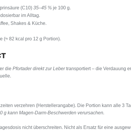
rinsäure (C10)
35–45 %
je 100 g.
dosierbar im Alltag.
Kaffee, Shakes & Küche.
e (≈ 82 kcal pro 12 g Portion).
CT
er die
Pfortader direkt zur Leber
transportiert – die Verdauung e
uelle.
eiten verzehren (Herstellerangabe). Die Portion kann alle 3 Ta
00 g kann Magen-Darm-Beschwerden verursachen.
gesdosis nicht überschreiten. Nicht als Ersatz für eine ausg