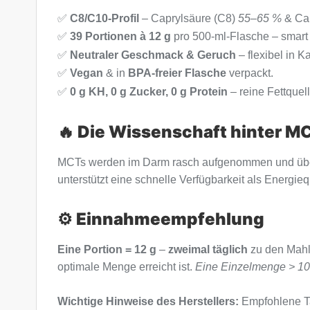
✅
C8/C10-Profil
– Caprylsäure (C8)
55–65 %
& Cap
✅
39 Portionen à 12 g
pro 500-ml-Flasche – smart 
✅
Neutraler Geschmack & Geruch
– flexibel in 
✅
Vegan
& in
BPA-freier Flasche
verpackt.
✅
0 g KH, 0 g Zucker, 0 g Protein
– reine Fettquell
🔥 Die Wissenschaft hinter M
MCTs werden im Darm rasch aufgenommen und üb
unterstützt eine schnelle Verfügbarkeit als Energieq
⚙️ Einnahmeempfehlung
Eine Portion = 12 g
–
zweimal täglich
zu den Mahlz
optimale Menge erreicht ist.
Eine Einzelmenge > 1
Wichtige Hinweise des Herstellers:
Empfohlene Ta