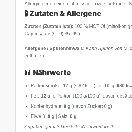
Allergie gegen einen Inhaltsstoff sowie für Kinder
🧪 Zutaten & Allergene
Zutaten (Zutatenliste):
100 % MCT-Öl (mittelkettig
Caprinsäure (C10) 35–45 g.
Allergene / Spurenhinweis:
Kann Spuren von
Milc
enthalten.
📊 Nährwerte
Portionsgröße:
12 g
(≈ 82 kcal); je 100 g:
680 kc
Fett:
12 g
je Portion (100 g/100 g); davon gesätti
Kohlenhydrate:
0 g
(davon Zucker: 0 g)
Eiweiß:
0 g
| Salz:
0 g
Angaben gemäß Hersteller/Nährwerttabelle.