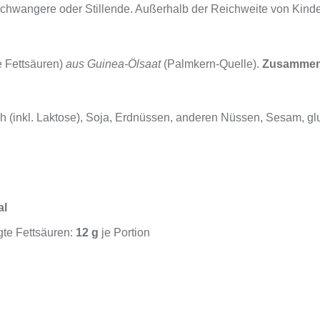
, Schwangere oder Stillende. Außerhalb der Reichweite von Kin
e Fettsäuren)
aus Guinea-Ölsaat
(Palmkern-Quelle).
Zusammens
h (inkl. Laktose), Soja, Erdnüssen, anderen Nüssen, Sesam, glu
al
gte Fettsäuren:
12 g
je Portion