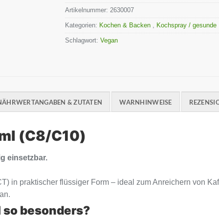
Artikelnummer:
2630007
Kategorien:
Kochen & Backen
,
Kochspray / gesunde
Schlagwort:
Vegan
NÄHRWERTANGABEN & ZUTATEN
WARNHINWEISE
REZENSIO
 ml (C8/C10)
g einsetzbar.
(MCT) in praktischer flüssiger Form – ideal zum Anreichern von K
an.
l so besonders?