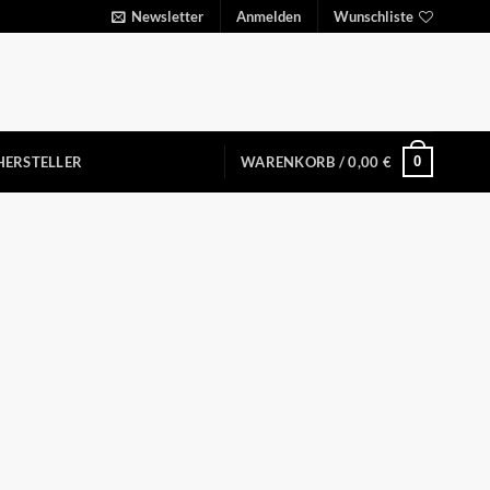
Newsletter
Anmelden
Wunschliste
0
HERSTELLER
WARENKORB /
0,00
€