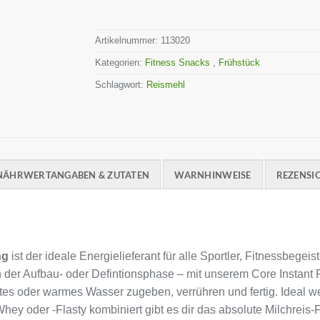
Artikelnummer:
113020
Kategorien:
Fitness Snacks
,
Frühstück
Schlagwort:
Reismehl
NÄHRWERTANGABEN & ZUTATEN
WARNHINWEISE
REZENSIO
ng
ist der ideale Energielieferant für alle Sportler, Fitnessbegei
 der Aufbau- oder Defintionsphase – mit unserem Core Instant R
ltes oder warmes Wasser zugeben, verrühren und fertig. Ideal w
ey oder -Flasty kombiniert gibt es dir das absolute Milchreis