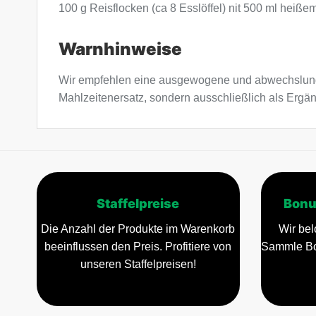
100 g Reisflocken (ca 8 Esslöffel) nit 500 ml hei
Warnhinweise
Wir empfehlen eine ausgewogene und abwechslung
Mahlzeitenersatz, sondern ausschließlich als Ergä
Staffelpreise
Bonu
Die Anzahl der Produkte im Warenkorb
Wir bel
beeinflussen den Preis. Profitiere von
Sammle Bo
unseren Staffelpreisen!