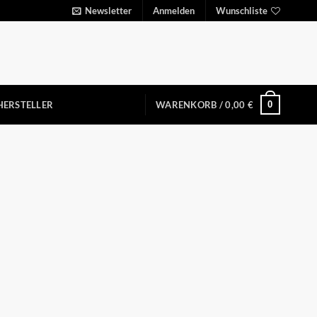
Newsletter
Anmelden
Wunschliste
0
HERSTELLER
WARENKORB /
0,00
€