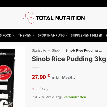
SS FOOD
THEMEN
SPORTNAHRUNG
SUPPLEMENT FILTER
Startseite
»
Shop
»
Sinob Rice Pudding ...
Sinob Rice Pudding 3kg
Auf die
Wunschliste
€
27,90
inkl. MwSt.
€
9,30
/
kg
inkl. 7 % MwSt.
zzgl.
Versandkosten