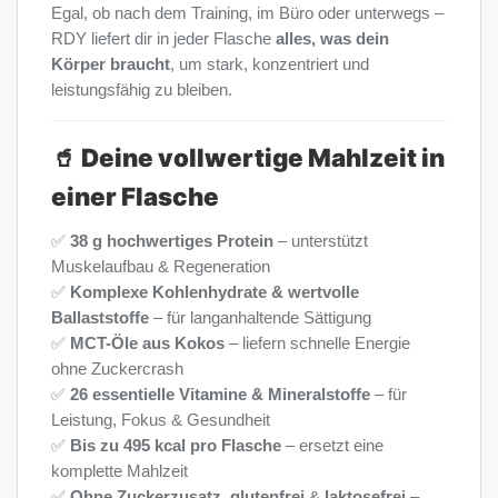
Egal, ob nach dem Training, im Büro oder unterwegs –
RDY liefert dir in jeder Flasche
alles, was dein
Körper braucht
, um stark, konzentriert und
leistungsfähig zu bleiben.
🥤
Deine vollwertige Mahlzeit in
einer Flasche
✅
38 g hochwertiges Protein
– unterstützt
Muskelaufbau & Regeneration
✅
Komplexe Kohlenhydrate & wertvolle
Ballaststoffe
– für langanhaltende Sättigung
✅
MCT-Öle aus Kokos
– liefern schnelle Energie
ohne Zuckercrash
✅
26 essentielle Vitamine & Mineralstoffe
– für
Leistung, Fokus & Gesundheit
✅
Bis zu 495 kcal pro Flasche
– ersetzt eine
komplette Mahlzeit
✅
Ohne Zuckerzusatz
,
glutenfrei
&
laktosefrei
–