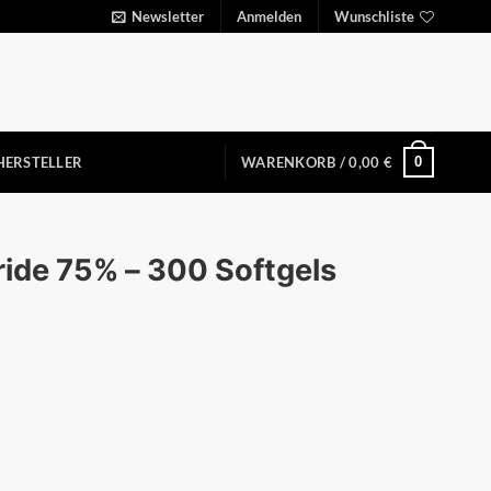
Newsletter
Anmelden
Wunschliste
0
HERSTELLER
WARENKORB /
0,00
€
ride 75% – 300 Softgels