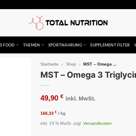
SS FOOD
THEMEN
SPORTNAHRUNG
SUPPLEMENT FILTER
Startseite
»
Shop
»
MST – Omega ...
MST – Omega 3 Triglyci
Auf die
Wunschliste
€
49,90
inkl. MwSt.
€
166,33
/
kg
inkl. 19 % MwSt.
zzgl.
Versandkosten