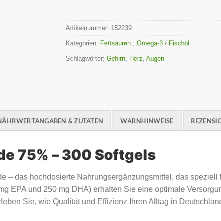
Artikelnummer:
152239
Kategorien:
Fettsäuren
,
Omega-3 / Fischöl
Schlagwörter:
Gehirn
,
Herz
,
Augen
NÄHRWERTANGABEN & ZUTATEN
WARNHINWEISE
REZENSIO
de 75% – 300 Softgels
de – das hochdosierte Nahrungsergänzungsmittel, das speziell 
 mg EPA und 250 mg DHA) erhalten Sie eine optimale Versorgu
eben Sie, wie Qualität und Effizienz Ihren Alltag in Deutschlan