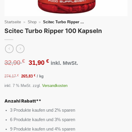
Startseite
»
Shop
»
Scitec Turbo Ripper ...
Scitec Turbo Ripper 100 Kapseln
€
€
Ursprünglicher
Aktueller
32,90
31,90
inkl. MwSt.
Preis
Preis
€
€
274,17
265,83
/
kg
inkl. 7 % MwSt.
zzgl.
Versandkosten
war:
ist:
32,90 €
31,90 €.
Anzahl Rabatt**
3 Produkte kaufen und 2% sparen
6 Produkte kaufen und 3% sparen
9 Produkte kaufen und 4% sparen