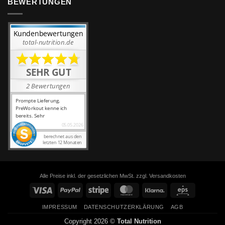
BEWERTUNGEN
Alle Preise inkl. der gesetzlichen MwSt. zzgl. Versandkosten
Visa
PayPal
Stripe
MasterCard
Klarna
Eps
IMPRESSUM
DATENSCHUTZERKLÄRUNG
AGB
Copyright 2026 ©
Total Nutrition