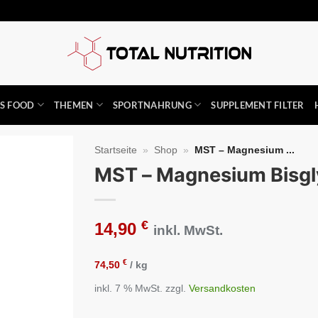
SS FOOD
THEMEN
SPORTNAHRUNG
SUPPLEMENT FILTER
Startseite
»
Shop
»
MST – Magnesium ...
MST – Magnesium Bisgl
Auf die
Wunschliste
€
14,90
inkl. MwSt.
€
74,50
/
kg
inkl. 7 % MwSt.
zzgl.
Versandkosten