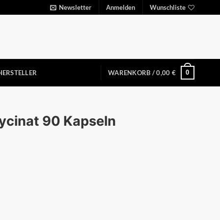
Newsletter
Anmelden
Wunschliste
0
HERSTELLER
WARENKORB /
0,00
€
ycinat 90 Kapseln