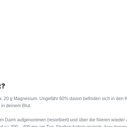
t?
 20 g Magnesium. Ungefähr 60% davon befinden sich in den Kn
 in deinem Blut.
im Darm aufgenommen (resorbiert) und über die Nieren wieder
and ca 300 – 400 mg am Tag. Studien haben gezeigt, dass beson