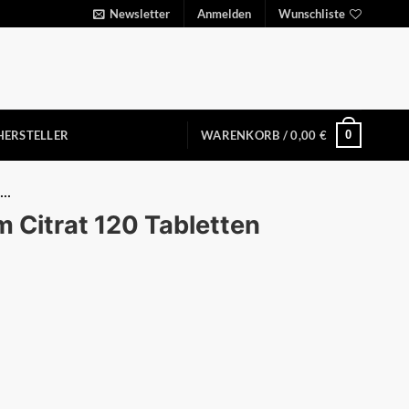
Newsletter
Anmelden
Wunschliste
0
HERSTELLER
WARENKORB /
0,00
€
..
 Citrat 120 Tabletten