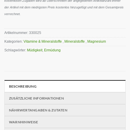
kostenlosen Zugaben wird ab Überschreiten der angegebenen Artikelanzahl immer
der Artikel mit dem niedrigsten Preis kostenlos hinzugefügt und mit dem Gesamtpreis
verrechnet.
Artikelnummer:
330025
Kategorien:
Vitamine & Mineralstoffe
,
Mineralstoffe
,
Magnesium
Schlagwörter:
Müdigkeit
,
Ermüdung
BESCHREIBUNG
ZUSÄTZLICHE INFORMATIONEN
NÄHRWERTANGABEN & ZUTATEN
WARNHINWEISE