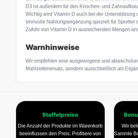
D3 ist außerdem für den Knochen- und Zahnaufbau, 
Wichtig wird Vitamin D auch bei der Unterstützung
sinnvolle Nahrungsergänzung speziell für Sportler s
Zufuhr von Vitamin D in ausreichenden Mengen ans
Warnhinweise
Wir empfehlen eine ausgewogene und abwechslung
Mahlzeitenersatz, sondern ausschließlich als Erg
Staffelpreise
Bonu
Die Anzahl der Produkte im Warenkorb
Wir bel
beeinflussen den Preis. Profitiere von
Sammle Bo