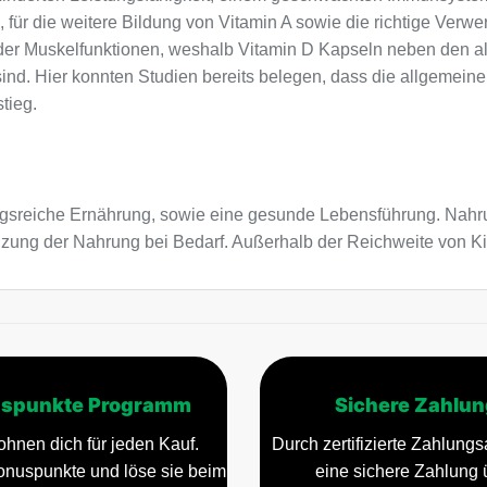
für die weitere Bildung von Vitamin A sowie die richtige Verw
 der Muskelfunktionen, weshalb Vitamin D Kapseln neben den a
ind. Hier konnten Studien bereits belegen, dass die allgemeine
tieg.
sreiche Ernährung, sowie eine gesunde Lebensführung. Nahru
änzung der Nahrung bei Bedarf. Außerhalb der Reichweite von 
spunkte Programm
Sichere Zahlun
ohnen dich für jeden Kauf.
Durch zertifizierte Zahlungsa
nuspunkte und löse sie beim
eine sichere Zahlung 