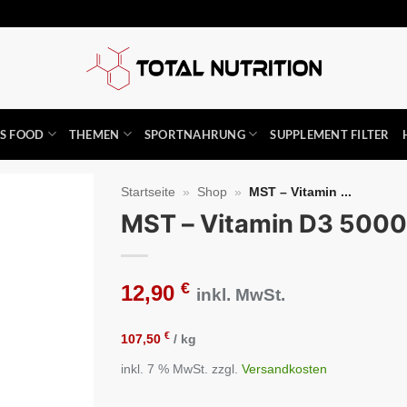
SS FOOD
THEMEN
SPORTNAHRUNG
SUPPLEMENT FILTER
Startseite
»
Shop
»
MST – Vitamin ...
MST – Vitamin D3 5000I
Auf die
Wunschliste
€
12,90
inkl. MwSt.
€
107,50
/
kg
inkl. 7 % MwSt.
zzgl.
Versandkosten