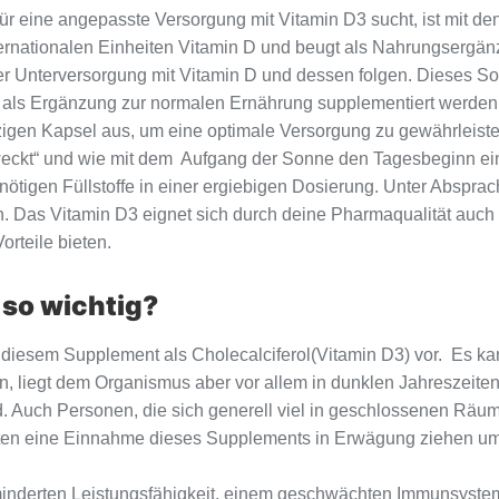
r eine angepasste Versorgung mit Vitamin D3 sucht, ist mit de
ternationalen Einheiten Vitamin D und beugt als Nahrungsergänzu
ner Unterversorgung mit Vitamin D und dessen folgen. Dieses 
 als Ergänzung zur normalen Ernährung supplementiert werden
inzigen Kapsel aus, um eine optimale Versorgung zu gewährleis
weckt“ und wie mit dem Aufgang der Sonne den Tagesbeginn ein
nötigen Füllstoffe in einer ergiebigen Dosierung. Unter Absprac
 Das Vitamin D3 eignet sich durch deine Pharmaqualität auch f
rteile bieten.
so wichtig?
 in diesem Supplement als Cholecalciferol(Vitamin D3) vor. Es 
n, liegt dem Organismus aber vor allem in dunklen Jahreszeiten
. Auch Personen, die sich generell viel in geschlossenen Räum
llten eine Einnahme dieses Supplements in Erwägung ziehen um 
rminderten Leistungsfähigkeit, einem geschwächten Immunsyst