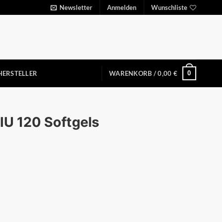
Newsletter
Anmelden
Wunschliste
0
HERSTELLER
WARENKORB /
0,00
€
U 120 Softgels