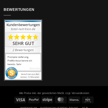
BEWERTUNGEN
Alle Preise inkl. der gesetzlichen MwSt. zzgl. Versandkosten
Visa
PayPal
Stripe
MasterCard
Klarna
Eps
IMPRESSUM
DATENSCHUTZERKLÄRUNG
AGB