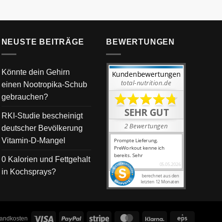
NEUSTE BEITRÄGE
BEWERTUNGEN
Könnte dein Gehirn
einen Nootropika-Schub
gebrauchen?
RKI-Studie bescheinigt
deutscher Bevölkerung
Vitamin-D-Mangel
0 Kalorien und Fettgehalt
in Kochsprays?
Visa
PayPal
Stripe
MasterCard
Klarna
Eps
rsandkosten