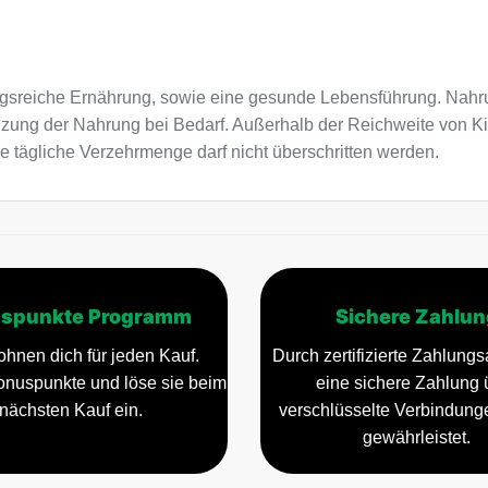
sreiche Ernährung, sowie eine gesunde Lebensführung. Nahru
nzung der Nahrung bei Bedarf. Außerhalb der Reichweite von K
e tägliche Verzehrmenge darf nicht überschritten werden.
spunkte Programm
Sichere Zahlun
ohnen dich für jeden Kauf.
Durch zertifizierte Zahlungsa
nuspunkte und löse sie beim
eine sichere Zahlung 
nächsten Kauf ein.
verschlüsselte Verbindun
gewährleistet.