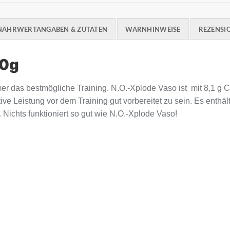
NÄHRWERTANGABEN & ZUTATEN
WARNHINWEISE
REZENSIO
20g
 das bestmögliche Training. N.O.-Xplode Vaso ist mit 8,1 g Cit
mative Leistung vor dem Training gut vorbereitet zu sein. Es en
Nichts funktioniert so gut wie N.O.-Xplode Vaso!