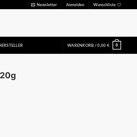
Newsletter
Anmelden
Wunschliste
0
HERSTELLER
WARENKORB /
0,00
€
420g