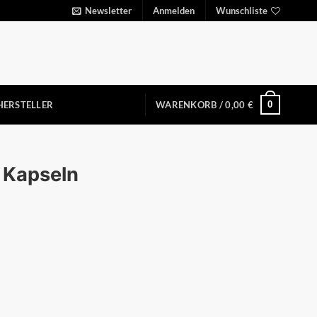
Newsletter
Anmelden
Wunschliste
0
HERSTELLER
WARENKORB /
0,00
€
 Kapseln