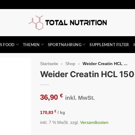
SS FOOD
THEMEN
SPORTNAHRUNG
SUPPLEMENT FILTER
Startseite
»
Shop
»
Weider Creatin HCL ...
Weider Creatin HCL 150
Auf die
Wunschliste
€
36,90
inkl. MwSt.
€
170,83
/
kg
inkl. 7 % MwSt.
zzgl.
Versandkosten