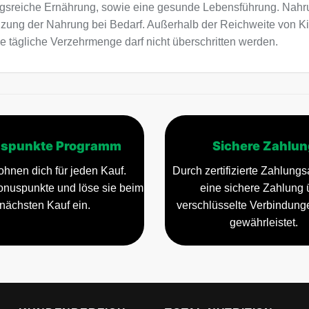
sreiche Ernährung, sowie eine gesunde Lebensführung. Nahru
nzung der Nahrung bei Bedarf. Außerhalb der Reichweite von K
e tägliche Verzehrmenge darf nicht überschritten werden.
spunkte Programm
Sichere Zahlun
ohnen dich für jeden Kauf.
Durch zertifizierte Zahlungsa
nuspunkte und löse sie beim
eine sichere Zahlung 
nächsten Kauf ein.
verschlüsselte Verbindun
gewährleistet.