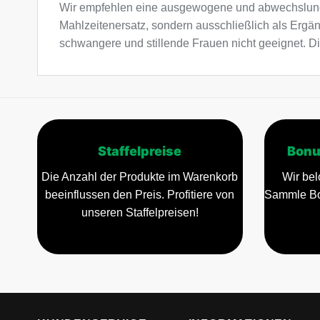
Wir empfehlen eine ausgewogene und abwechslung
Mahlzeitenersatz, sondern ausschließlich als Ergä
schwangere und stillende Frauen nicht geeignet. Di
Staffelpreise
Bonu
Die Anzahl der Produkte im Warenkorb
Wir bel
beeinflussen den Preis. Profitiere von
Sammle Bo
unseren Staffelpreisen!