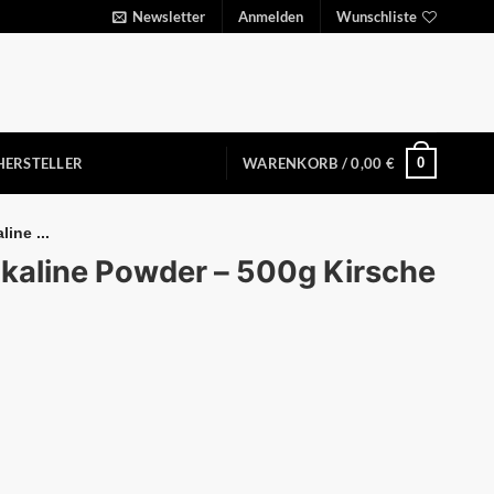
Newsletter
Anmelden
Wunschliste
0
HERSTELLER
WARENKORB /
0,00
€
ine ...
kaline Powder – 500g Kirsche