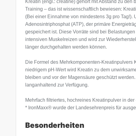
Kreatin (engl.: creatine) gehört mit Abstand zu den
Training – das ist wissenschaftlich bewiesen: Kreati
(Bei einer Einnahme von mindestens 3g pro Tag!). 
Adenosintriphosphat (ATP), der primäre Energieträ
gespeichert ist. Diese Vorräte sind bei Belastung
intensiven Muskelreizen und wird zur Wiederherst
länger durchgehalten werden können.
Die Formel des Mehrkomponenten-Kreatinpulvers KRE
niedrigem pH-Wert wird Kreatin zu dem unwirksamen
bleiben und vor der Magensäure geschützt werden. 
langanhaltend zur Verfügung.
Mehrfach filtriertes, hochreines Kreatinpulver in
* IronMaxx® wurde der Landesehrenpreis für ausge
Besonderheiten