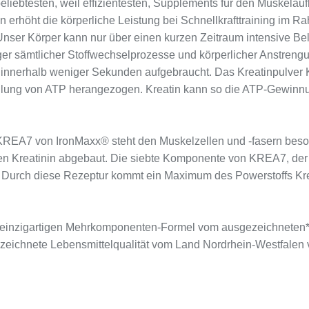
 beliebtesten, weil effizientesten, Supplements für den Muskelau
n erhöht die körperliche Leistung bei Schnellkrafttraining im R
Unser Körper kann nur über einen kurzen Zeitraum intensive Be
ger sämtlicher Stoffwechselprozesse und körperlicher Anstreng
en innerhalb weniger Sekunden aufgebraucht. Das Kreatinpulver 
ellung von ATP herangezogen. Kreatin kann so die ATP-Gewinn
A7 von IronMaxx® steht den Muskelzellen und -fasern besonder
 Kreatinin abgebaut. Die siebte Komponente von KREA7, der pH-
Durch diese Rezeptur kommt ein Maximum des Powerstoffs Kreat
 der einzigartigen Mehrkomponenten-Formel vom ausgezeichneten
zeichnete Lebensmittelqualität vom Land Nordrhein-Westfalen v