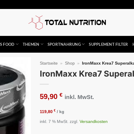
SS FOOD
THEMEN
SPORTNAHRUNG
SUPPLEMENT FILTER
Startseite
»
Shop
»
IronMaxx Krea7 Superalkal
IronMaxx Krea7 Superal
Auf die
Wunschliste
€
59,90
inkl. MwSt.
€
119,80
/
kg
inkl. 7 % MwSt.
zzgl.
Versandkosten