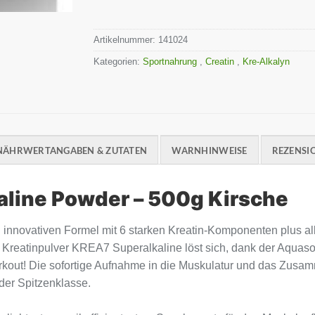
Artikelnummer:
141024
Kategorien:
Sportnahrung
,
Creatin
,
Kre-Alkalyn
NÄHRWERTANGABEN & ZUTATEN
WARNHINWEISE
REZENSIO
aline Powder – 500g Kirsche
n innovativen Formel mit 6 starken Kreatin-Komponenten plus al
 Kreatinpulver KREA7 Superalkaline löst sich, dank der Aquas
 Workout! Die sofortige Aufnahme in die Muskulatur und das Zus
er Spitzenklasse.