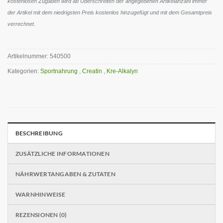
kostenlosen Zugaben wird ab Überschreiten der angegebenen Artikelanzahl immer
der Artikel mit dem niedrigsten Preis kostenlos hinzugefügt und mit dem Gesamtpreis
verrechnet.
Artikelnummer:
540500
Kategorien:
Sportnahrung
,
Creatin
,
Kre-Alkalyn
BESCHREIBUNG
ZUSÄTZLICHE INFORMATIONEN
NÄHRWERTANGABEN & ZUTATEN
WARNHINWEISE
REZENSIONEN (0)