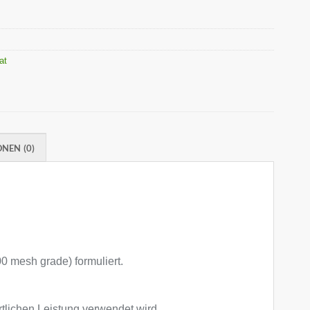
rat
NEN (0)
00 mesh grade) formuliert.
rtlichen Leistung verwendet wird.