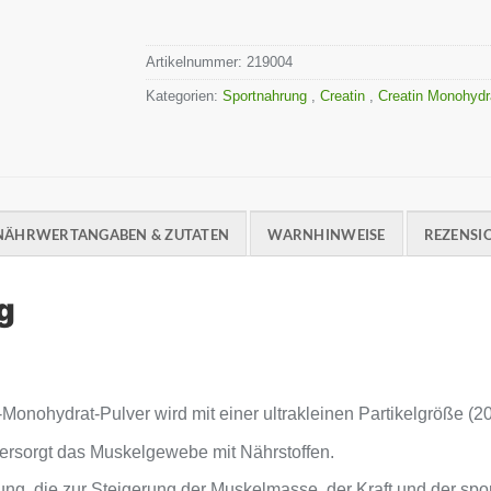
Artikelnummer:
219004
Kategorien:
Sportnahrung
,
Creatin
,
Creatin Monohyd
NÄHRWERTANGABEN & ZUTATEN
WARNHINWEISE
REZENSIO
g
-Monohydrat-Pulver wird mit einer ultrakleinen Partikelgröße (2
rsorgt das Muskelgewebe mit Nährstoffen.
zung, die zur Steigerung der Muskelmasse, der Kraft und der spo