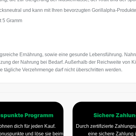
cksneutral und kann mit Ihren bevorzugten Gorillalpha-Produkt
ist 5 Gramm
sreiche Ernährung, sowie eine gesunde Lebensführung. Nahru
nzung der Nahrung bei Bedarf. Außerhalb der Reichweite von K
e tägliche Verzehrmenge darf nicht überschritten werden.
spunkte Programm
Sichere Zahlun
ohnen dich für jeden Kauf.
Durch zertifizierte Zahlungsa
nuspunkte und löse sie beim
eine sichere Zahlung 