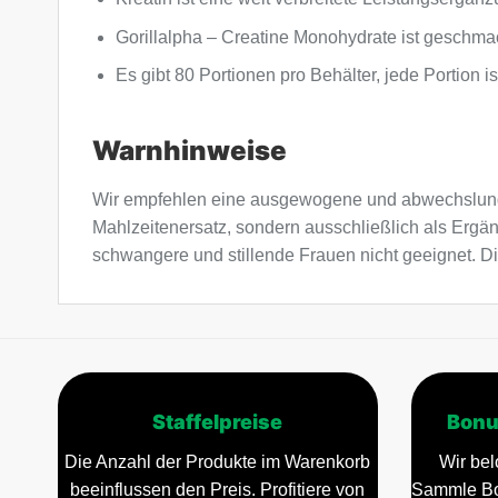
Gorillalpha – Creatine Monohydrate ist geschma
Es gibt 80 Portionen pro Behälter, jede Portion 
Warnhinweise
Wir empfehlen eine ausgewogene und abwechslung
Mahlzeitenersatz, sondern ausschließlich als Ergä
schwangere und stillende Frauen nicht geeignet. Di
Staffelpreise
Bonu
Die Anzahl der Produkte im Warenkorb
Wir bel
beeinflussen den Preis. Profitiere von
Sammle Bo