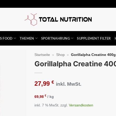
SS FOOD
THEMEN
SPORTNAHRUNG
SUPPLEMENT FILTER
Startseite
»
Shop
»
Gorillalpha Creatine 400g
Gorillalpha Creatine 40
Auf die
Wunschliste
€
27,99
inkl. MwSt.
€
69,98
/
kg
inkl. 7 % MwSt.
zzgl.
Versandkosten