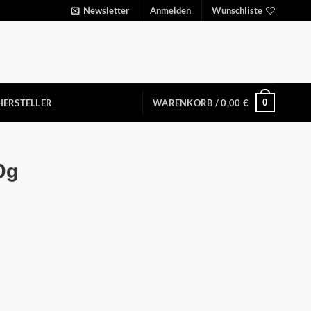
Newsletter
Anmelden
Wunschliste
0
HERSTELLER
WARENKORB /
0,00
€
0g