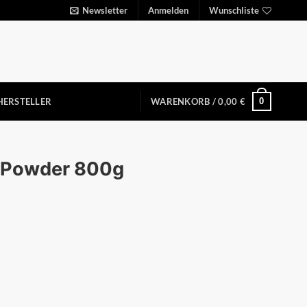
Newsletter
Anmelden
Wunschliste
0
HERSTELLER
WARENKORB /
0,00
€
 Powder 800g