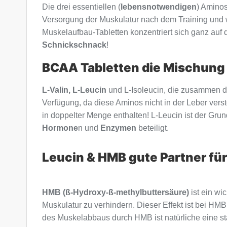
Die drei essentiellen (
lebensnotwendigen
) Aminos
Versorgung der Muskulatur nach dem Training und wi
Muskelaufbau-Tabletten konzentriert sich ganz auf
Schnickschnack
!
BCAA Tabletten die Mischung
L-Valin, L-Leucin
und L-Isoleucin, die zusammen d
Verfügung, da diese Aminos nicht in der Leber ver
in doppelter Menge enthalten! L-Leucin ist der Gru
Hormone
n und
Enzymen
beteiligt.
Leucin & HMB gute Partner für
HMB (ß-Hydroxy-ß-methylbuttersäure)
ist ein wi
Muskulatur zu verhindern. Dieser Effekt ist bei HM
des Muskelabbaus durch HMB ist natürliche eine s