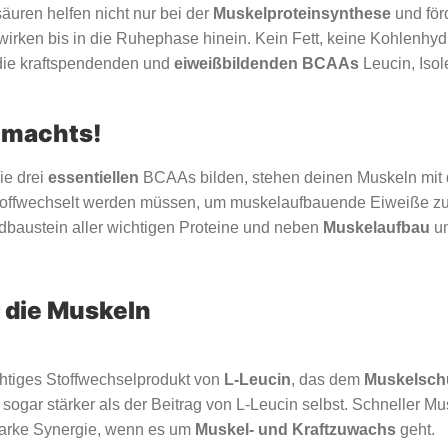
äuren helfen nicht nur bei der
Muskelproteinsynthese
und för
rken bis in die Ruhephase hinein. Kein Fett, keine Kohlenhydra
 die kraftspendenden und
eiweißbildenden BCAAs
Leucin, Isol
 machts!
ie drei
essentiellen
BCAAs bilden, stehen deinen Muskeln mit d
stoffwechselt werden müssen, um muskelaufbauende Eiweiße zu 
ndbaustein aller wichtigen Proteine und neben
Muskelaufbau
un
 die Muskeln
chtiges Stoffwechselprodukt von
L-Leucin
, das dem
Muskelsch
B sogar stärker als der Beitrag von L-Leucin selbst. Schneller
tarke Synergie, wenn es um
Muskel- und Kraftzuwachs
geht.