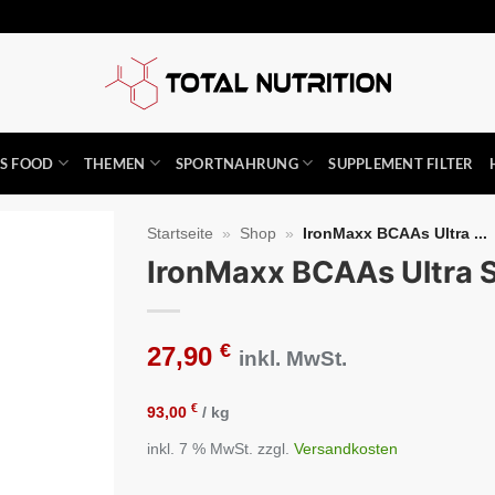
SS FOOD
THEMEN
SPORTNAHRUNG
SUPPLEMENT FILTER
Startseite
»
Shop
»
IronMaxx BCAAs Ultra ...
IronMaxx BCAAs Ultra S
Auf die
Wunschliste
€
27,90
inkl. MwSt.
€
93,00
/
kg
inkl. 7 % MwSt.
zzgl.
Versandkosten