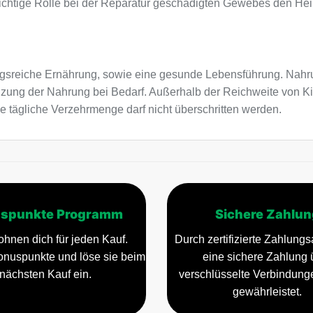
ichtige Rolle bei der Reparatur geschädigten Gewebes den Hei
sreiche Ernährung, sowie eine gesunde Lebensführung. Nahru
nzung der Nahrung bei Bedarf. Außerhalb der Reichweite von K
e tägliche Verzehrmenge darf nicht überschritten werden.
spunkte Programm
Sichere Zahlun
ohnen dich für jeden Kauf.
Durch zertifizierte Zahlungsa
nuspunkte und löse sie beim
eine sichere Zahlung 
nächsten Kauf ein.
verschlüsselte Verbindun
gewährleistet.