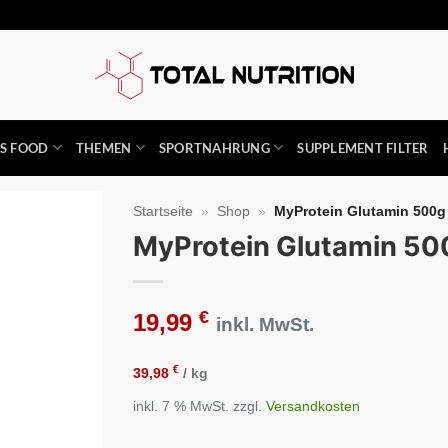
SS FOOD
THEMEN
SPORTNAHRUNG
SUPPLEMENT FILTER
Startseite
»
Shop
»
MyProtein Glutamin 500g
MyProtein Glutamin 50
Auf die
Wunschliste
€
19,99
inkl. MwSt.
€
39,98
/
kg
inkl. 7 % MwSt.
zzgl.
Versandkosten