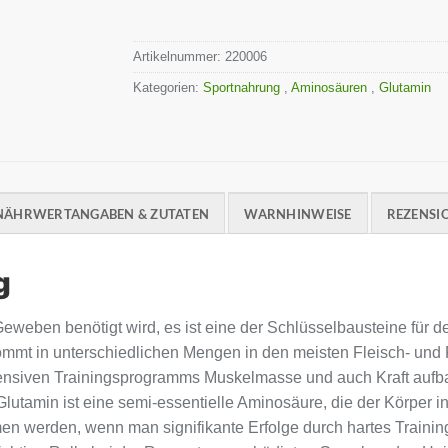
Artikelnummer:
220006
Kategorien:
Sportnahrung
,
Aminosäuren
,
Glutamin
NÄHRWERTANGABEN & ZUTATEN
WARNHINWEISE
REZENSIO
g
eweben benötigt wird, es ist eine der Schlüsselbausteine ​​für 
mmt in unterschiedlichen Mengen in den meisten Fleisch- und 
tensiven Trainingsprogramms Muskelmasse und auch Kraft aufb
utamin ist eine semi-essentielle Aminosäure, die der Körper i
n werden, wenn man signifikante Erfolge durch hartes Trainin