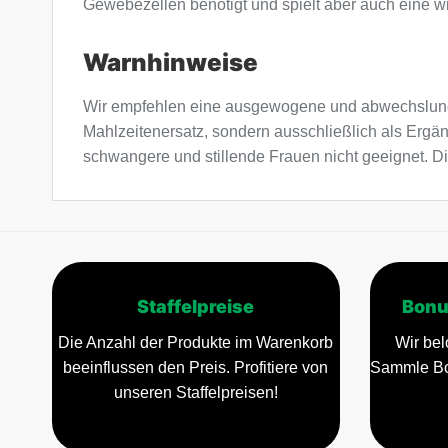
Gewebezellen benötigt und spielt aber auch eine w
Warnhinweise
Wir empfehlen eine ausgewogene und abwechslung
Mahlzeitenersatz, sondern ausschließlich als Ergä
schwangere und stillende Frauen nicht geeignet. Di
Staffelpreise
Bonu
Die Anzahl der Produkte im Warenkorb
Wir bel
beeinflussen den Preis. Profitiere von
Sammle Bo
unseren Staffelpreisen!