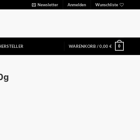
Newsletter
Anmelden
Wunschliste
0
HERSTELLER
WARENKORB /
0,00
€
0g