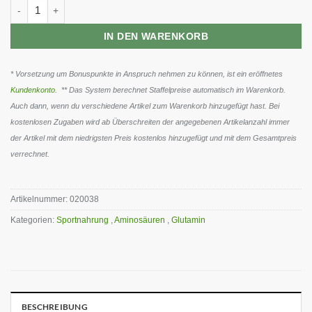
GN Glutamine Tera Caps 200 Kapseln Menge
IN DEN WARENKORB
* Vorsetzung um Bonuspunkte in Anspruch nehmen zu können, ist ein eröffnetes
Kundenkonto
. ** Das System berechnet Staffelpreise automatisch im Warenkorb.
Auch dann, wenn du verschiedene Artikel zum Warenkorb hinzugefügt hast. Bei
kostenlosen Zugaben wird ab Überschreiten der angegebenen Artikelanzahl immer
der Artikel mit dem niedrigsten Preis kostenlos hinzugefügt und mit dem Gesamtpreis
verrechnet.
Artikelnummer:
020038
Kategorien:
Sportnahrung
,
Aminosäuren
,
Glutamin
BESCHREIBUNG