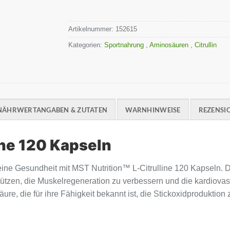
Artikelnummer:
152615
Kategorien:
Sportnahrung
,
Aminosäuren
,
Citrullin
NÄHRWERTANGABEN & ZUTATEN
WARNHINWEISE
REZENSIO
ine 120 Kapseln
meine Gesundheit mit MST Nutrition™ L-Citrulline 120 Kapseln.
rstützen, die Muskelregeneration zu verbessern und die kardiova
äure, die für ihre Fähigkeit bekannt ist, die Stickoxidproduktion