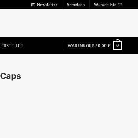
Newsletter
Anmelden
Wunschliste
0
HERSTELLER
WARENKORB /
0,00
€
0 Caps