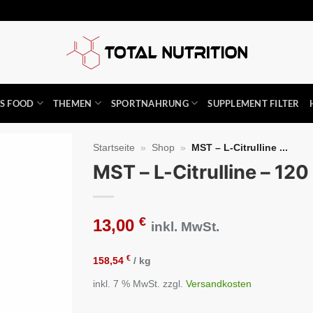
SS FOOD
THEMEN
SPORTNAHRUNG
SUPPLEMENT FILTER
Startseite
»
Shop
»
MST – L-Citrulline ...
MST – L-Citrulline – 12
Auf die
Wunschliste
€
13,00
inkl. MwSt.
€
158,54
/
kg
inkl. 7 % MwSt.
zzgl.
Versandkosten