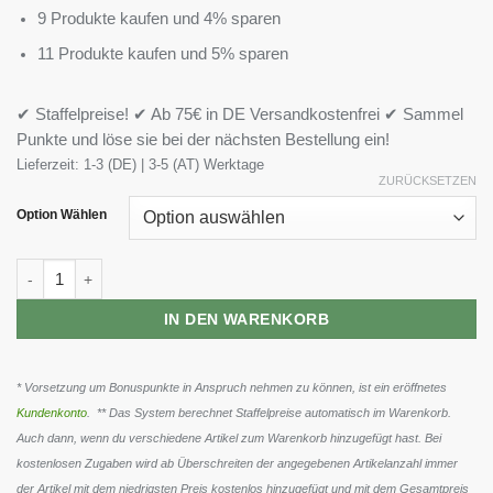
9 Produkte kaufen und 4% sparen
11 Produkte kaufen und 5% sparen
✔ Staffelpreise! ✔ Ab 75€ in DE Versandkostenfrei ✔ Sammel
Punkte und löse sie bei der nächsten Bestellung ein!
Lieferzeit:
1-3 (DE) | 3-5 (AT) Werktage
ZURÜCKSETZEN
Option Wählen
INLEAD High Protein Tortilla Chips 6x50g Menge
IN DEN WARENKORB
* Vorsetzung um Bonuspunkte in Anspruch nehmen zu können, ist ein eröffnetes
Kundenkonto
. ** Das System berechnet Staffelpreise automatisch im Warenkorb.
Auch dann, wenn du verschiedene Artikel zum Warenkorb hinzugefügt hast. Bei
kostenlosen Zugaben wird ab Überschreiten der angegebenen Artikelanzahl immer
der Artikel mit dem niedrigsten Preis kostenlos hinzugefügt und mit dem Gesamtpreis