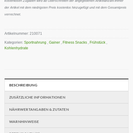
kostenlosen Zugaben wird ab Überschreiten der angegebenen Artikelanzahl immer
der Artikel mit dem niedrigsten Preis kostenlos hinzugefügt und mit dem Gesamtpreis
verrechnet.
Artikelnummer:
210071
Kategorien:
Sportnahrung
,
Gainer
,
Fitness Snacks
,
Frühstück
,
Kohlenhydrate
BESCHREIBUNG
ZUSÄTZLICHE INFORMATIONEN
NÄHRWERTANGABEN & ZUTATEN
WARNHINWEISE