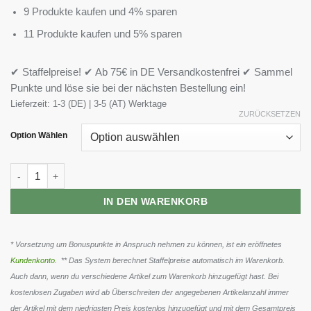
9 Produkte kaufen und 4% sparen
11 Produkte kaufen und 5% sparen
✔ Staffelpreise! ✔ Ab 75€ in DE Versandkostenfrei ✔ Sammel
Punkte und löse sie bei der nächsten Bestellung ein!
Lieferzeit:
1-3 (DE) | 3-5 (AT) Werktage
ZURÜCKSETZEN
Option Wählen
Body Attack High Protein Shake 12x500ml NEU Menge
IN DEN WARENKORB
* Vorsetzung um Bonuspunkte in Anspruch nehmen zu können, ist ein eröffnetes
Kundenkonto
. ** Das System berechnet Staffelpreise automatisch im Warenkorb.
Auch dann, wenn du verschiedene Artikel zum Warenkorb hinzugefügt hast. Bei
kostenlosen Zugaben wird ab Überschreiten der angegebenen Artikelanzahl immer
der Artikel mit dem niedrigsten Preis kostenlos hinzugefügt und mit dem Gesamtpreis