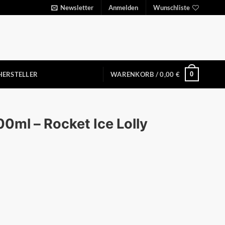
Newsletter
Anmelden
Wunschliste
0
HERSTELLER
WARENKORB /
0,00
€
0ml – Rocket Ice Lolly