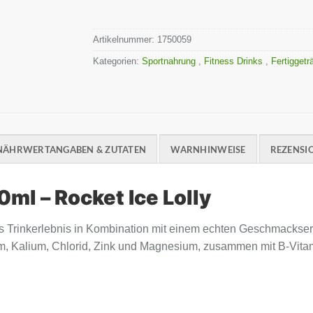
Artikelnummer:
1750059
Kategorien:
Sportnahrung
,
Fitness Drinks
,
Fertigget
NÄHRWERTANGABEN & ZUTATEN
WARNHINWEISE
REZENSIO
ml – Rocket Ice Lolly
s Trinkerlebnis in Kombination mit einem echten Geschmackserle
um, Kalium, Chlorid, Zink und Magnesium, zusammen mit B-Vitam