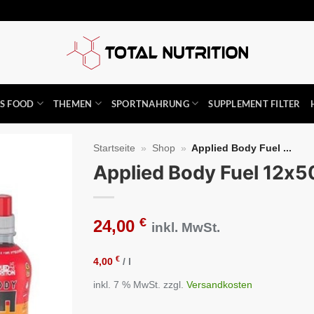
SS FOOD
THEMEN
SPORTNAHRUNG
SUPPLEMENT FILTER
Startseite
»
Shop
»
Applied Body Fuel ...
Applied Body Fuel 12x50
Auf die
Wunschliste
€
24,00
inkl. MwSt.
€
4,00
/
l
inkl. 7 % MwSt.
zzgl.
Versandkosten