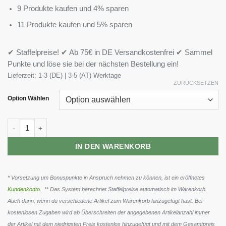
9 Produkte kaufen und 4% sparen
11 Produkte kaufen und 5% sparen
✔ Staffelpreise! ✔ Ab 75€ in DE Versandkostenfrei ✔ Sammel
Punkte und löse sie bei der nächsten Bestellung ein!
Lieferzeit:
1-3 (DE) | 3-5 (AT) Werktage
ZURÜCKSETZEN
Option Wählen
FA Nutrition Xtreme Napalm Igniter Shot - 24x120ml Menge
IN DEN WARENKORB
* Vorsetzung um Bonuspunkte in Anspruch nehmen zu können, ist ein eröffnetes
Kundenkonto
. ** Das System berechnet Staffelpreise automatisch im Warenkorb.
Auch dann, wenn du verschiedene Artikel zum Warenkorb hinzugefügt hast. Bei
kostenlosen Zugaben wird ab Überschreiten der angegebenen Artikelanzahl immer
der Artikel mit dem niedrigsten Preis kostenlos hinzugefügt und mit dem Gesamtpreis