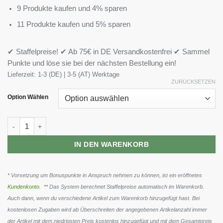
9 Produkte kaufen und 4% sparen
11 Produkte kaufen und 5% sparen
✔ Staffelpreise! ✔ Ab 75€ in DE Versandkostenfrei ✔ Sammel
Punkte und löse sie bei der nächsten Bestellung ein!
Lieferzeit:
1-3 (DE) | 3-5 (AT) Werktage
ZURÜCKSETZEN
Option Wählen
DY Nutrition M6Teen Prewokrout Shots 12x60ml Menge
IN DEN WARENKORB
* Vorsetzung um Bonuspunkte in Anspruch nehmen zu können, ist ein eröffnetes
Kundenkonto
. ** Das System berechnet Staffelpreise automatisch im Warenkorb.
Auch dann, wenn du verschiedene Artikel zum Warenkorb hinzugefügt hast. Bei
kostenlosen Zugaben wird ab Überschreiten der angegebenen Artikelanzahl immer
der Artikel mit dem niedrigsten Preis kostenlos hinzugefügt und mit dem Gesamtpreis