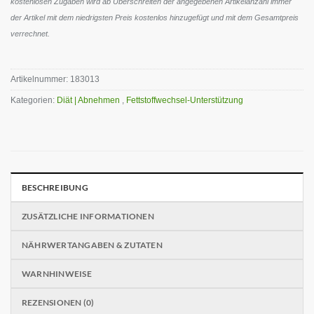
kostenlosen Zugaben wird ab Überschreiten der angegebenen Artikelanzahl immer
der Artikel mit dem niedrigsten Preis kostenlos hinzugefügt und mit dem Gesamtpreis
verrechnet.
Artikelnummer:
183013
Kategorien:
Diät | Abnehmen
,
Fettstoffwechsel-Unterstützung
BESCHREIBUNG
ZUSÄTZLICHE INFORMATIONEN
NÄHRWERTANGABEN & ZUTATEN
WARNHINWEISE
REZENSIONEN (0)