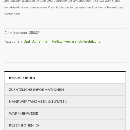
kostenlosen Zugaben wird ab Überschreiten der angegebenen Artikelanzahl immer
der Artikel mit dem niedrigsten Preis kostenlos hinzugefügt und mit dem Gesamtpreis
verrechnet.
Artikelnummer:
350021
Kategorien:
Diät | Abnehmen
,
Fettstoffwechsel-Unterstützung
BESCHREIBUNG
ZUSÄTZLICHE INFORMATIONEN
NÄHRWERTANGABEN & ZUTATEN
WARNHINWEISE
REZENSIONEN (0)