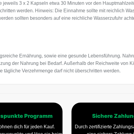
ie jeweils 3 x 2 Kapseln etwa 30 Minuten vor den Hauptmahlzeit
hritten werden. Hinweis: Die Einnahme sollte mit reichlich Wa
den sollten besonders auf eine reichliche Wasserzufuhr achten
sreiche Ernährung, sowie eine gesunde Lebensführung. Nahru
nzung der Nahrung bei Bedarf. Außerhalb der Reichweite von K
e tägliche Verzehrmenge darf nicht überschritten werden.
spunkte Programm
Sichere Zahlun
ohnen dich für jeden Kauf.
Durch zertifizierte Zahlungsa