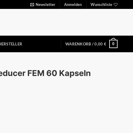
Newsletter
Anmelden
Wunschliste
0
HERSTELLER
WARENKORB /
0,00
€
Reducer FEM 60 Kapseln