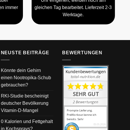
über
Uhr eingehen, werden noch am
gen immer
gleichen Tag bearbeitet. Lieferzeit 2-3
Werktage.
NEUSTE BEITRÄGE
BEWERTUNGEN
Könnte dein Gehirn
einen Nootropika-Schub
gebrauchen?
RKI-Studie bescheinigt
deutscher Bevölkerung
Vitamin-D-Mangel
0 Kalorien und Fettgehalt
in Kochsprays?