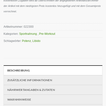
kostenlosen Zugaben wird ab Überschreiten der angegebenen Artikelanzahl immer
der Artikel mit dem niedrigsten Preis kostenlos hinzugefügt und mit dem Gesamtpreis
verrechnet.
Artikelnummer:
022300
Kategorien:
Sportnahrung
,
Pre-Workout
Schlagwörter:
Potenz
,
Libido
BESCHREIBUNG
ZUSÄTZLICHE INFORMATIONEN
NÄHRWERTANGABEN & ZUTATEN
WARNHINWEISE