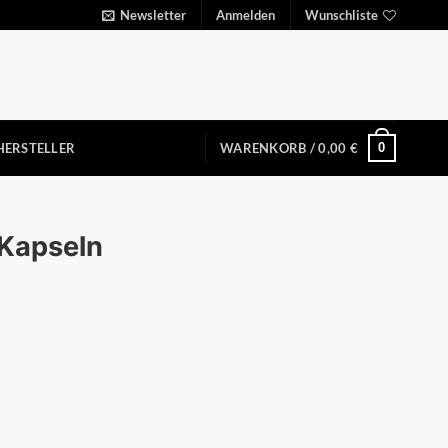
Newsletter
Anmelden
Wunschliste
0
HERSTELLER
WARENKORB /
0,00
€
 Kapseln