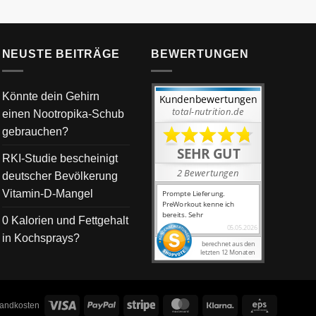
NEUSTE BEITRÄGE
BEWERTUNGEN
Könnte dein Gehirn
einen Nootropika-Schub
gebrauchen?
RKI-Studie bescheinigt
deutscher Bevölkerung
Vitamin-D-Mangel
0 Kalorien und Fettgehalt
in Kochsprays?
Visa
PayPal
Stripe
MasterCard
Klarna
Eps
rsandkosten