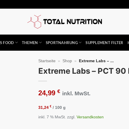
SS FOOD
THEMEN
SPORTNAHRUNG
SUPPLEMENT FILTER
Startseite
»
Shop
»
Extreme Labs – ...
Extreme Labs – PCT 90
Auf die
Wunschliste
€
24,99
inkl. MwSt.
€
31,24
/
100
g
inkl. 7 % MwSt.
zzgl.
Versandkosten