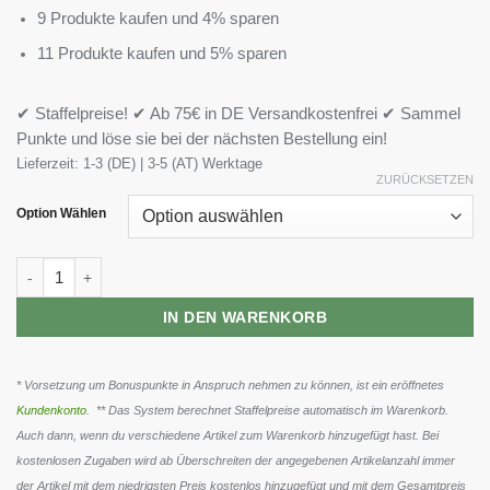
9 Produkte kaufen und 4% sparen
11 Produkte kaufen und 5% sparen
✔ Staffelpreise! ✔ Ab 75€ in DE Versandkostenfrei ✔ Sammel
Punkte und löse sie bei der nächsten Bestellung ein!
Lieferzeit:
1-3 (DE) | 3-5 (AT) Werktage
ZURÜCKSETZEN
Option Wählen
More Nutrition Protein Iced Matcha Latte 500g Dose Menge
IN DEN WARENKORB
* Vorsetzung um Bonuspunkte in Anspruch nehmen zu können, ist ein eröffnetes
Kundenkonto
. ** Das System berechnet Staffelpreise automatisch im Warenkorb.
Auch dann, wenn du verschiedene Artikel zum Warenkorb hinzugefügt hast. Bei
kostenlosen Zugaben wird ab Überschreiten der angegebenen Artikelanzahl immer
der Artikel mit dem niedrigsten Preis kostenlos hinzugefügt und mit dem Gesamtpreis