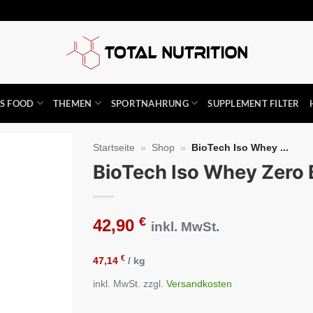
SS FOOD
THEMEN
SPORTNAHRUNG
SUPPLEMENT FILTER
Startseite
»
Shop
»
BioTech Iso Whey ...
BioTech Iso Whey Zero
Auf die
Wunschliste
€
42,90
inkl. MwSt.
€
47,14
/
kg
inkl. MwSt.
zzgl.
Versandkosten