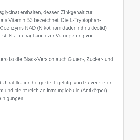
isglycinat enthalten, dessen Zinkgehalt zur
 als Vitamin B3 bezeichnet. Die L-Tryptophan-
es Coenzyms NAD (Nikotinamidadenindinukleotid),
st. Niacin trägt auch zur Verringerung von
o ist die Black-Version auch Gluten-, Zucker- und
ltrafiltration hergestellt, gefolgt von Pulverisieren
m und bleibt reich an Immunglobulin (Antikörper)
einigungen.