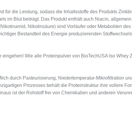
d für die Leistung, sodass die Inhaltsstoffe des Produkts Zinkb
ls im Blut beiträgt. Das Produkt enthält auch Niacin, allgemein
Nikotinamid, Nikotinsäure) sind Vorläufer oder Metaboliten d
chtiger Bestandteil des Energie produzierenden Stoffwechsels i
eingehen! Wie alle Proteinpulver von BioTechUSA Iso Whey Zer
lch durch Pasteurisierung, Niedertemperatur-Mikrofiltration und U
igartigen Prozesses behält die Proteinstruktur ihre vollere For
inaus ist der Rohstoff frei von Chemikalien und anderen Verunr