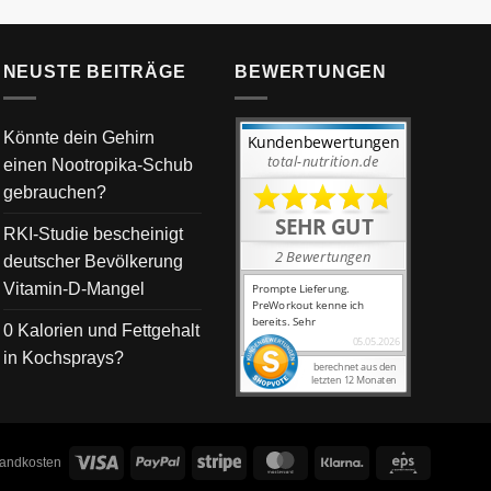
NEUSTE BEITRÄGE
BEWERTUNGEN
Könnte dein Gehirn
einen Nootropika-Schub
gebrauchen?
RKI-Studie bescheinigt
deutscher Bevölkerung
Vitamin-D-Mangel
0 Kalorien und Fettgehalt
in Kochsprays?
Visa
PayPal
Stripe
MasterCard
Klarna
Eps
rsandkosten