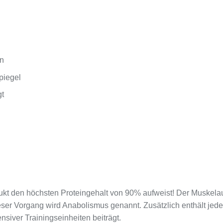
an
piegel
gt
dukt den höchsten Proteingehalt von 90% aufweist! Der Muskelau
er Vorgang wird Anabolismus genannt. Zusätzlich enthält jede 
nsiver Trainingseinheiten beiträgt.