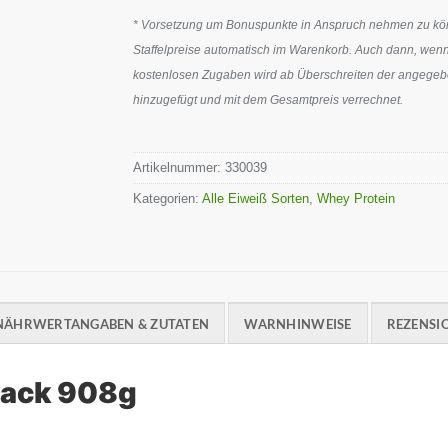
* Vorsetzung um Bonuspunkte in Anspruch nehmen zu könn
Staffelpreise automatisch im Warenkorb. Auch dann, wenn
kostenlosen Zugaben wird ab Überschreiten der angegeben
hinzugefügt und mit dem Gesamtpreis verrechnet.
Artikelnummer:
330039
Kategorien:
Alle Eiweiß Sorten
,
Whey Protein
NÄHRWERTANGABEN & ZUTATEN
WARNHINWEISE
REZENSIO
lack 908g