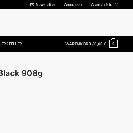
Newsletter
Anmelden
Wunschliste
0
HERSTELLER
WARENKORB /
0,00
€
 Black 908g