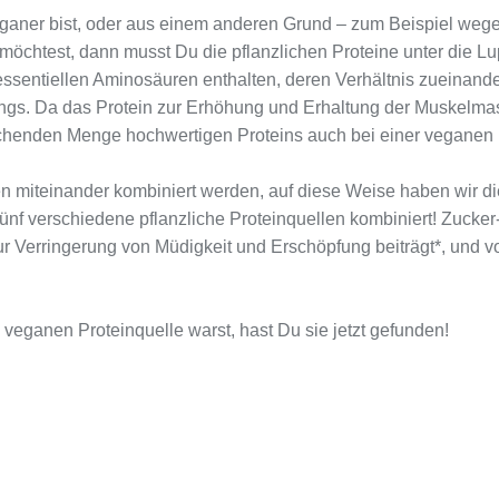
eganer bist, oder aus einem anderen Grund – zum Beispiel wege
 möchtest, dann musst Du die pflanzlichen Proteine unter die L
e essentiellen Aminosäuren enthalten, deren Verhältnis zueinan
ungs. Da das Protein zur Erhöhung und Erhaltung der Muskelma
prechenden Menge hochwertigen Proteins auch bei einer vegane
en miteinander kombiniert werden, auf diese Weise haben wir di
f verschiedene pflanzliche Proteinquellen kombiniert! Zucker- 
r Verringerung von Müdigkeit und Erschöpfung beiträgt*, und von
eganen Proteinquelle warst, hast Du sie jetzt gefunden!