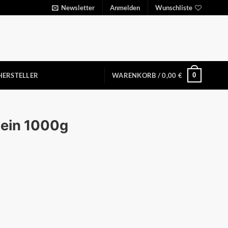
Newsletter
Anmelden
Wunschliste
0
HERSTELLER
WARENKORB /
0,00
€
tein 1000g