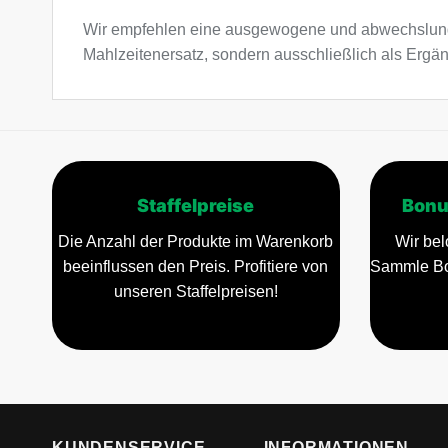
Wir empfehlen eine ausgewogene und abwechslung
Mahlzeitenersatz, sondern ausschließlich als Ergä
Staffelpreise
Bonu
Die Anzahl der Produkte im Warenkorb
Wir bel
beeinflussen den Preis. Profitiere von
Sammle Bo
unseren Staffelpreisen!
KUNDENSERVICE
INFORMATIONEN