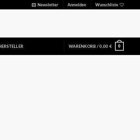
Newsletter
Anmelden
Wunschliste
0
HERSTELLER
WARENKORB /
0,00
€