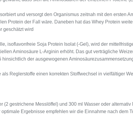
sorbiert und versorgt den Organismus zeitnah mit den ersten Am
ellen Protein der Fall wäre. Daneben hat das Whey Protein wei
r geschätzt wird
le, isoflavonfreie Soja Protein Isolat (-Gel), wird der mittelfri
ellen Aminosäure L-Arginin erhöht. Das gut verträgliche Weize
 85 hinsichtlich der ausgewogenen Aminosäurezusammensetzung 
 als Reglerstoffe einen korrekten Stoffwechsel in vielfältiger We
er (2 gestrichene Messlöffel) und 300 ml Wasser oder alternativ
ür optimale Ergebnisse empfehlen wir die Einnahme nach dem T