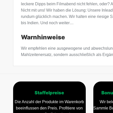
leckere Dipps beim Filmabend nicht fehlen, oder? A
Nicht mit uns! Wir haben die Lösung: Unsere Inle
rundum glücklich machen. Wir halten eine riesige So
bis Indien. Und noch weiter…
Warnhinweise
Wir empfehlen eine ausgewogene und abwechslung
Mahlzeitenersatz, sondern ausschließlich als Ergä
Staffelpreise
Bonu
Die Anzahl der Produkte im Warenkorb
Wir bel
beeinflussen den Preis. Profitiere von
Sammle Bo