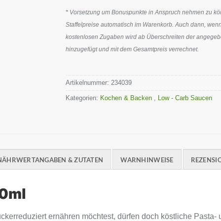
* Vorsetzung um Bonuspunkte in Anspruch nehmen zu könn
Staffelpreise automatisch im Warenkorb. Auch dann, wenn
kostenlosen Zugaben wird ab Überschreiten der angegeben
hinzugefügt und mit dem Gesamtpreis verrechnet.
Artikelnummer:
234039
Kategorien:
Kochen & Backen
,
Low - Carb Saucen
NÄHRWERTANGABEN & ZUTATEN
WARNHINWEISE
REZENSIO
50ml
ckerreduziert ernähren möchtest, dürfen doch köstliche Pasta- 