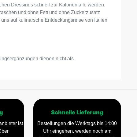
chen Dressings schnell zur Kalorienfalle werden.
rraschen und ohne Fett und ohne Zuckerzusatz
t uns auf kulinarsche Entdeckungsreise von Italien
ngsergänzungen dienen nicht als
g
Schnelle Lieferung
nbieter ist
Bestellungen die Werktags bis 14:00
über
Uhr eingehen, werden noch am