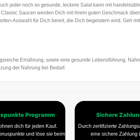
uch jeder noch so gesunde, leckere Salat kann mit handelsübli
ad Classic Saucen werden Dich mit ihrem guten Geschmack übe
rten-Auswahl für Dich bereit, die Dich begeistern wird. Geh mi
sreiche Ernährung, sowie eine gesunde Lebensführung. Nahru
nzung der Nahrung bei Bedarf.
spunkte Programm
Sichere Zahlun
ohnen dich für jeden Kauf.
Durch zertifizierte Zahlungsa
nuspunkte und löse sie beim
eine sichere Zahlung 