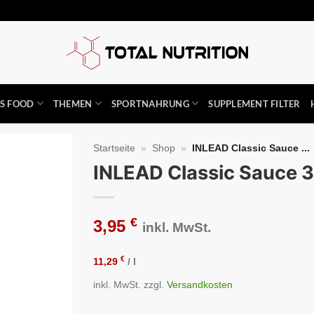
SS FOOD
THEMEN
SPORTNAHRUNG
SUPPLEMENT FILTER
Startseite
»
Shop
»
INLEAD Classic Sauce ...
INLEAD Classic Sauce 
Auf die
Wunschliste
€
3,95
inkl. MwSt.
€
11,29
/
l
inkl. MwSt.
zzgl.
Versandkosten