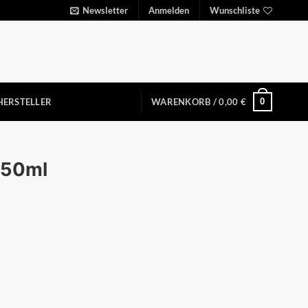
Newsletter
Anmelden
Wunschliste
0
HERSTELLER
WARENKORB /
0,00
€
350ml