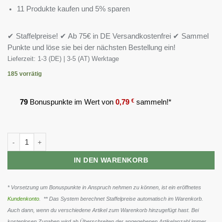
11 Produkte kaufen und 5% sparen
✔ Staffelpreise! ✔ Ab 75€ in DE Versandkostenfrei ✔ Sammel
Punkte und löse sie bei der nächsten Bestellung ein!
Lieferzeit:
1-3 (DE) | 3-5 (AT) Werktage
185 vorrätig
79
Bonuspunkte im Wert von
0,79
€
sammeln!*
Sven Jack (Energycake) Weihnachtskalender 2025 49x65g Menge
IN DEN WARENKORB
* Vorsetzung um Bonuspunkte in Anspruch nehmen zu können, ist ein eröffnetes
Kundenkonto
. ** Das System berechnet Staffelpreise automatisch im Warenkorb.
Auch dann, wenn du verschiedene Artikel zum Warenkorb hinzugefügt hast. Bei
kostenlosen Zugaben wird ab Überschreiten der angegebenen Artikelanzahl immer