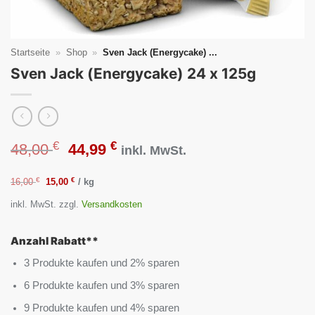
Startseite
»
Shop
»
Sven Jack (Energycake) ...
Sven Jack (Energycake) 24 x 125g
€
€
Ursprünglicher
Aktueller
48,00
44,99
inkl. MwSt.
Preis
Preis
€
Ursprünglicher
€
Aktueller
16,00
15,00
/
kg
Preis
Preis
inkl. MwSt.
zzgl.
Versandkosten
war:
ist:
war:
ist:
16,00 €
15,00 €.
48,00 €
44,99 €.
Anzahl Rabatt**
3 Produkte kaufen und 2% sparen
6 Produkte kaufen und 3% sparen
9 Produkte kaufen und 4% sparen